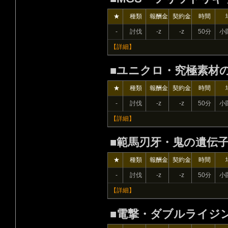
★
種類
報酬金
契約金
時間
-
討伐
-z
-z
50分
小
【詳細】
■ユニクロ・究極素材
★
種類
報酬金
契約金
時間
-
討伐
-z
-z
50分
小
【詳細】
■範馬刃牙・鬼の遺伝
★
種類
報酬金
契約金
時間
-
討伐
-z
-z
50分
小
【詳細】
■電撃・ダブルライジ