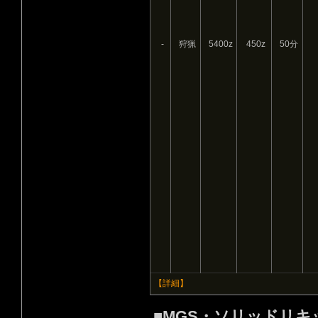
-
狩猟
5400z
450z
50分
【詳細】
■MGS・ソリッドリキ