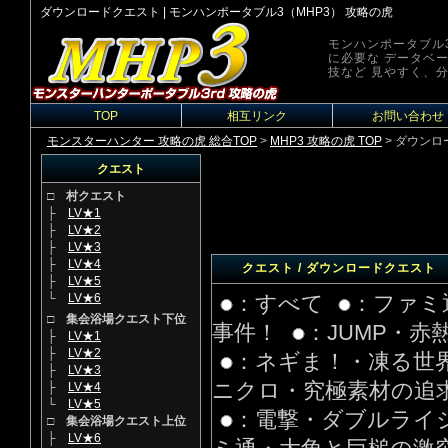
ダウンロードクエスト | モンハンポータブル3（MHP3） 攻略の虎
モンハンポータブル
に必要な データベ
技など 見やすく、
TOP
相互リンク
お問い合わせ
モンスターハンター 攻略の虎 総合TOP
>
MHP3 攻略の虎 TOP
> ダウン
クエスト
□
村クエスト
├
LV★1
├
LV★2
├
LV★3
├
LV★4
クエスト / ダウンロードクエスト
├
LV★5
└
LV★6
：すべて
：ファミ
□
集会浴場クエスト下位
事件！
：JUMP・赤
├
LV★1
├
LV★2
：ネギま！・凍る世
├
LV★3
ニクロ・究極素材の追
├
LV★4
└
LV★5
：電撃・ダブルライ
□
集会浴場クエスト上位
├
LV★6