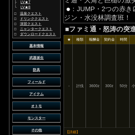
ミ通・大角と巨槌の激
├
LV★7
└
LV★8
：JUMP・2つの赤き
□
温泉クエスト
ジン・水没林調査班！
□
ドリンククエスト
□
演習クエスト
■ファミ通・怒涛の突
□
ニャンタークエスト
□
ダウンロードクエスト
★
種類
報酬金
契約金
時間
基本情報
武器派生
防具
フィールド
-
討伐
3600z
300z
50分
アイテム
オトモ
モンスター
その他
【詳細】