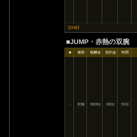
【詳細】
■JUMP・赤熱の双腕
★
種類
報酬金
契約金
時間
-
狩猟
9600z
800z
50分