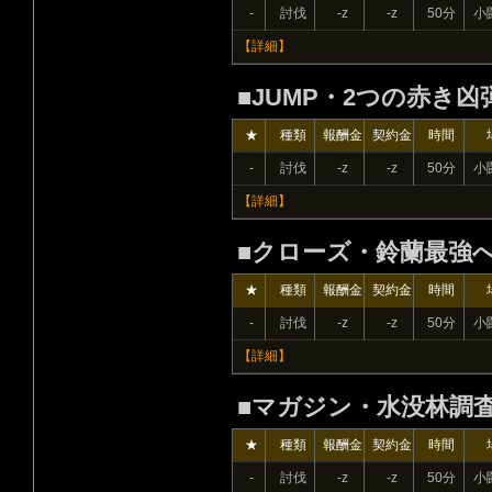
-
討伐
-z
-z
50分
小
【詳細】
■JUMP・2つの赤き凶
★
種類
報酬金
契約金
時間
-
討伐
-z
-z
50分
小
【詳細】
■クローズ・鈴蘭最強
★
種類
報酬金
契約金
時間
-
討伐
-z
-z
50分
小
【詳細】
■マガジン・水没林調
★
種類
報酬金
契約金
時間
-
討伐
-z
-z
50分
小