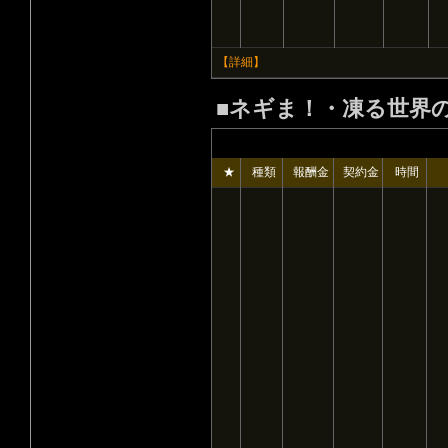
【詳細】
■ネギま！・凍る世界
★
種類
報酬金
契約金
時間