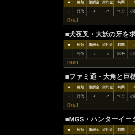
★
種類
報酬金
契約金
時間
-
討伐
-z
-z
50分
小
【詳細】
■犬夜叉・大妖の牙を
★
種類
報酬金
契約金
時間
-
討伐
-z
-z
50分
小
【詳細】
■ファミ通・大角と巨
★
種類
報酬金
契約金
時間
-
討伐
-z
-z
50分
小
【詳細】
■MGS・ハンターイー
★
種類
報酬金
契約金
時間