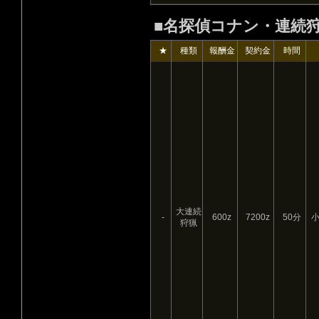
■名探偵コナン・連続
★
種類
報酬金
契約金
時間
大連続
-
600z
7200z
50分
狩猟