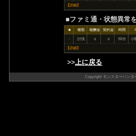
【詳細】
■ファミ通・状態異常
★
種類
報酬金
契約金
時間
-
討伐
-z
-z
50分
小
【詳細】
>>
上に戻る
Copyright モンスターハンター 攻略